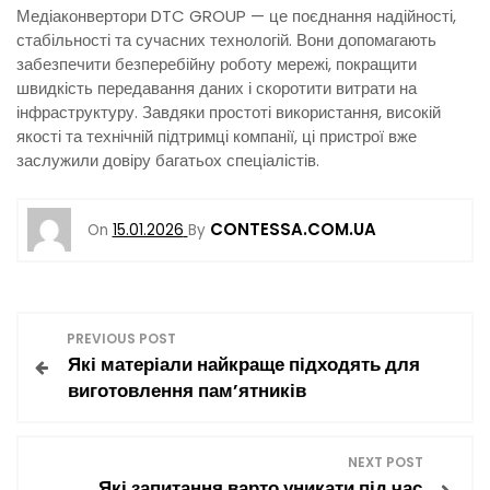
Медіаконвертори DTC GROUP — це поєднання надійності,
стабільності та сучасних технологій. Вони допомагають
забезпечити безперебійну роботу мережі, покращити
швидкість передавання даних і скоротити витрати на
інфраструктуру. Завдяки простоті використання, високій
якості та технічній підтримці компанії, ці пристрої вже
заслужили довіру багатьох спеціалістів.
CONTESSA.COM.UA
On
15.01.2026
By
Н
PREVIOUS POST
Які матеріали найкраще підходять для
а
виготовлення пам’ятників
в
NEXT POST
і
Які запитання варто уникати під час