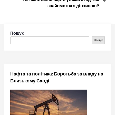
знайомства з дівчиною?
г
а
ц
Пошук
Пошук
і
я
з
Нафта та політика: Боротьба за владу на
а
Близькому Сході
п
и
с