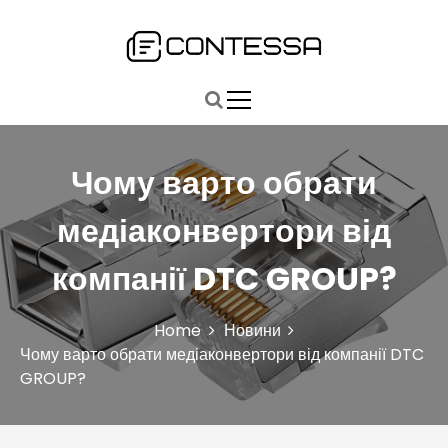
S
k
i
Быстро, точно, главное: ваш путь к ключевым новостям
Contessa
p
t
o
c
o
Чому варто обрати
n
t
медіаконвертори від
e
n
компанії DTC GROUP?
t
Home
Новини
Чому варто обрати медіаконвертори від компанії DTC
GROUP?