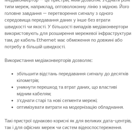
типи мереж, наприклад, оптоволоконну лінію з мідною. Його
головне завдання — перетворення сигналу з одного
середовища передавання даних у інше без втрати
швидкості чи якості. У більшості випадків медіаконвертори
використовують для розширення мережевої інфраструктури
там, де кабель Ethernet має обмеження по довжині або
потребу в більшій швидкості.
Використання медіаконверторів дозволяє:
збільшити відстань передавання сигналу до десятків
кілометрів;
уникнути перешкод та втрат даних, що властиві
мідним кабелям;
з’єднати старі та нові сегменти мережі;
оптимізувати витрати на модернізацію обладнання.
Такі пристрої однаково корисні як для великих дата-центрів,
так і для офісних мереж чи систем відеоспостереження.