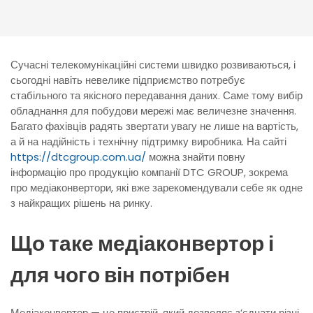
Сучасні телекомунікаційні системи швидко розвиваються, і
сьогодні навіть невелике підприємство потребує
стабільного та якісного передавання даних. Саме тому вибір
обладнання для побудови мережі має величезне значення.
Багато фахівців радять звертати увагу не лише на вартість,
а й на надійність і технічну підтримку виробника. На сайті
https://dtcgroup.com.ua/
можна знайти повну
інформацію про продукцію компанії DTC GROUP, зокрема
про медіаконвертори, які вже зарекомендували себе як одне
з найкращих рішень на ринку.
Що таке медіаконвертор і
для чого він потрібен
Медіаконвертор — це пристрій, який дозволяє з’єднати різні