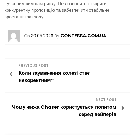
сучасним вимогам ринку. Це дозволить створити
конкурентну пропозицію та забезпечити стабільне
зростання закладу.
CONTESSA.COM.UA
On
30.05.2026
By
Н
PREVIOUS POST
Коли зауваження колезі стає
а
некоректним?
в
NEXT POST
і
Чому жижа Chaser користується попитом
серед вейперів
г
а