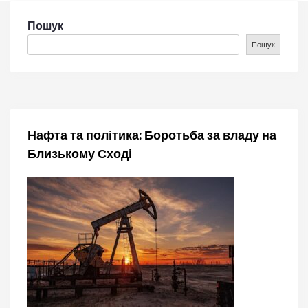
ц
Пошук
Пошук
і
я
з
Нафта та політика: Боротьба за владу на
а
Близькому Сході
п
и
с
і
в