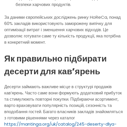
безпеки харчових продуктів.
За даними європейських досліджень ринку HoReCa, понад
60% закладів використовують заморожену випічку для
оптимізації витрат і зменшення харчових відходів. Це
дозволяє готувати саме ту кількість продукції, яка потрібна
в конкретний момент.
Як правильно підбирати
десерти для кав’ярень
Десерти займають важливе місце в структурі продажів
кав’ярень. Часто саме вони формують додатковий прибуток
та стимулюють повторні покупки. Підбираючи асортимент,
варто враховувати популярність позицій, сезонність та
вподобання гостей. Багато власників закладів знайомляться
з готовими рішеннями через каталог
https://mantinga.org/uk/catalog/245-deserty-dlya-