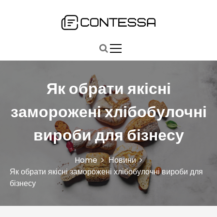
S
k
i
Быстро, точно, главное: ваш путь к ключевым новостям
Contessa
p
t
o
c
o
Як обрати якісні
n
t
заморожені хлібобулочні
e
n
вироби для бізнесу
t
Home
Новини
Як обрати якісні заморожені хлібобулочні вироби для
бізнесу