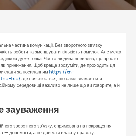
на частина комунікації. Без зворотного зв’язку
кість роботи та зменшувати кількість помилок. Але межа
ведінкою дуже тонка. Часто людина впевнена, що просто
е як приниження. Щоб краще зрозуміти, де проходить ця
 приклади за посиланням
https://xn-
ktno-tse/
, де пояснюється, що саме вважається
сійному середовищі важливо не лише що ви говорите, а й
е зауваження
ного зворотного зв’язку, спрямована на покращення
ета — допомогти, а не довести власну правоту.