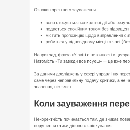
Ознаки коректного зауваження:
воно стосується конкретної дії або резул
подається спокійним тоном без підвищенн
містить пропозицію щодо виправлення сит
робиться у відповідному місці та часі (бе
Наприклад, фраза «У звіті є неточності в цифра
Натомість «Ти завжди все псуєш» — це вже пере
За даними досліджень у сфері управління перс
саме через неправильну подачу критики, а не 
значення, ніж зміст.
Коли зауваження пер
Некоректність починається там, де зникає поваг
порушення етики ділового спілкування.