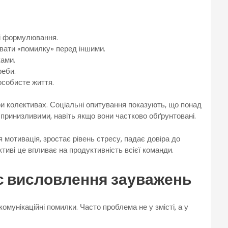
ні формулювання.
вати «помилку» перед іншими.
ами.
реби.
особисте життя.
 колективах. Соціальні опитування показують, що понад
принизливими, навіть якщо вони частково обґрунтовані.
я мотивація, зростає рівень стресу, падає довіра до
ктиві це впливає на продуктивність всієї команди.
ас висловлення зауважень
комунікаційні помилки. Часто проблема не у змісті, а у