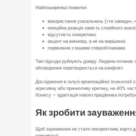
Найпоширеніші помилки:
використання узагальнень («ти завжди», «
емоційна реакція замість спокійного аналі
відсутність конкретики;
акцент на винному, а не на вирішенні;
порівняння з іншими співробітниками.
Такі підходи руйнують довіру. Людина починає з
обговорення перетворюється на конфлікт.
Дослідження в галузі організаційної психології 
агресивну або принизливу критику, на 40% част
бізнесу — адаптація нового працівника потребує
Як зробити зауважен
Щоб зауваження не стало некоректним, варто д
комунікації.