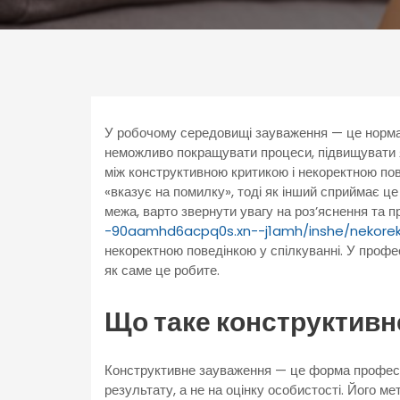
У робочому середовищі зауваження — це нормаль
неможливо покращувати процеси, підвищувати я
між конструктивною критикою і некоректною по
«вказує на помилку», тоді як інший сприймає ц
межа, варто звернути увагу на роз’яснення та
-90aamhd6acpq0s.xn--j1amh/inshe/nekore
некоректною поведінкою у спілкуванні. У профе
як саме це робите.
Що таке конструктивн
Конструктивне зауваження — це форма професій
результату, а не на оцінку особистості. Його м