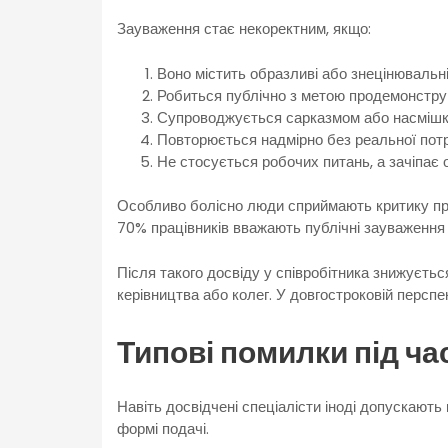
Зауваження стає некоректним, якщо:
Воно містить образливі або знецінюваль
Робиться публічно з метою продемонстру
Супроводжується сарказмом або насмішк
Повторюється надмірно без реальної пот
Не стосується робочих питань, а зачіпає 
Особливо болісно люди сприймають критику при
70% працівників вважають публічні зауваження 
Після такого досвіду у співробітника знижуєтьс
керівництва або колег. У довгостроковій перспе
Типові помилки під ч
Навіть досвідчені спеціалісти іноді допускають 
формі подачі.