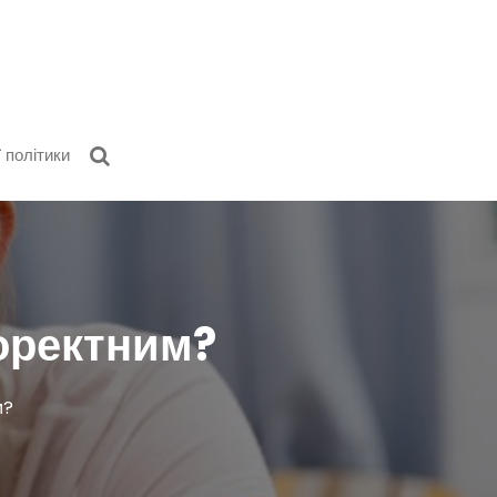
 політики
коректним?
м?