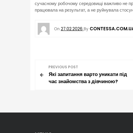
сучасному робочому середовищі важливо не про
працювала на результат, а не руйнувала стосун
CONTESSA.COM.U
On
27.02.2026
By
Н
PREVIOUS POST
Які запитання варто уникати під
а
час знайомства з дівчиною?
в
і
г
а