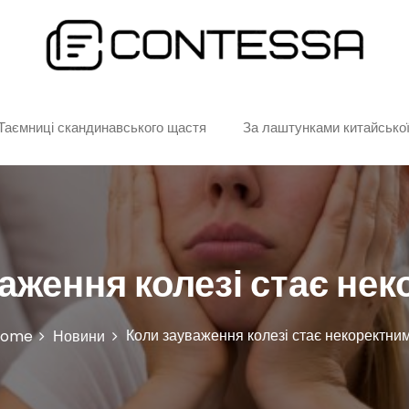
остям
Таємниці скандинавського щастя
За лаштунками китайської
аження колезі стає не
Коли зауваження колезі стає некоректни
Home
Новини