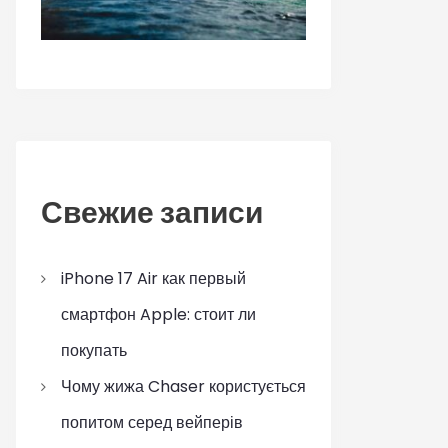
Свежие записи
iPhone 17 Air как первый
смартфон Apple: стоит ли
покупать
Чому жижа Chaser користується
попитом серед вейперів