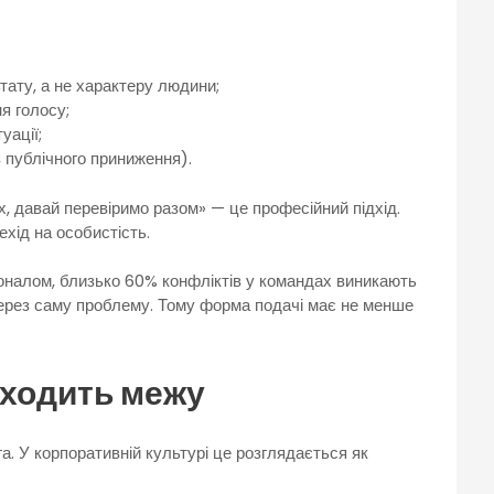
ьтату, а не характеру людини;
я голосу;
уації;
з публічного приниження).
х, давай перевіримо разом» — це професійний підхід.
хід на особистість.
оналом, близько 60% конфліктів у командах виникають
через саму проблему. Тому форма подачі має не менше
еходить межу
а. У корпоративній культурі це розглядається як