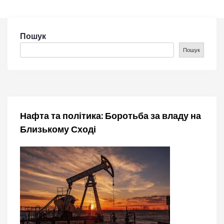
а
ц
Пошук
Пошук
і
я
з
Нафта та політика: Боротьба за владу на
а
Близькому Сході
п
и
с
і