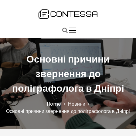
S
k
i
Быстро, точно, главное: ваш путь к ключевым новостям
Contessa
p
t
o
c
o
Основні причини
n
t
e
звернення до
n
t
поліграфолога в Дніпрі
Home
Новини
Основні причини звернення до поліграфолога в Дніпрі