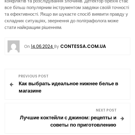
конфліктів та розслідування злочинів. Детектор брехні стає
все більш популярним інструментом завдяки своїй точності
та ефективності. Якщо ви шукаєте спосіб виявити правду у
складних ситуаціях, звернення до поліграфолога може
стати найкращим рішенням.
CONTESSA.COM.UA
On
14.06.2024
By
Н
PREVIOUS POST
Как выбрать идеальное нижнее белье в
а
магазине
в
NEXT POST
і
Лучшие коктейли с джином: рецепты и
советы по приготовлению
г