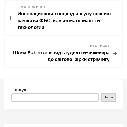
Н
PREVIOUS POST
Инновационные подходы к улучшению
а
качества ФБС: новые материалы и
технологии
в
і
NEXT POST
Шлях Pokimane: від студентки-інженера
г
до світової зірки стрімінгу
а
ц
Пошук
і
Пошук
я
з