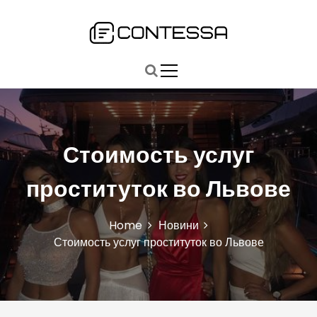
S
k
i
Быстро, точно, главное: ваш путь к ключевым новостям
Contessa
p
t
o
c
o
n
Стоимость услуг
t
e
n
проституток во Львове
t
Home
Новини
Стоимость услуг проституток во Львове