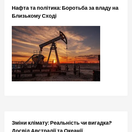
а
Нафта та політика: Боротьба за владу на
Близькому Сході
п
и
с
і
в
Зміни клімату: Реальність чи вигадка?
Досвід Австралії та Океанії