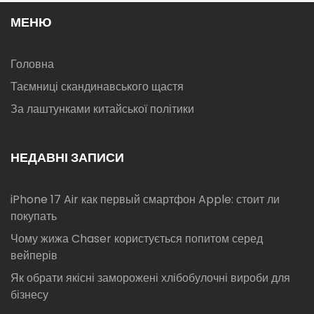
МЕНЮ
Головна
Таємниці скандинавського щастя
За лаштунками китайської політики
НЕДАВНІ ЗАПИСИ
iPhone 17 Air как первый смартфон Apple: стоит ли
покупать
Чому жижа Chaser користується попитом серед
вейперів
Як обрати якісні заморожені хлібобулочні вироби для
бізнесу