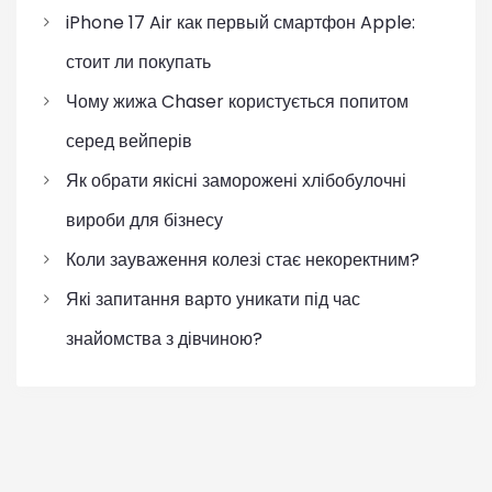
iPhone 17 Air как первый смартфон Apple:
стоит ли покупать
Чому жижа Chaser користується попитом
серед вейперів
Як обрати якісні заморожені хлібобулочні
вироби для бізнесу
Коли зауваження колезі стає некоректним?
Які запитання варто уникати під час
знайомства з дівчиною?