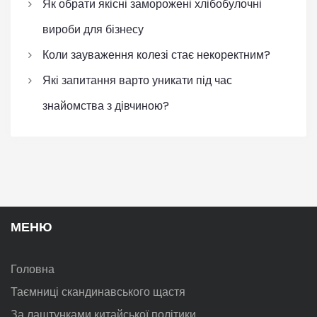
Як обрати якісні заморожені хлібобулочні
вироби для бізнесу
Коли зауваження колезі стає некоректним?
Які запитання варто уникати під час
знайомства з дівчиною?
МЕНЮ
Головна
Таємниці скандинавського щастя
За лаштунками китайської політики