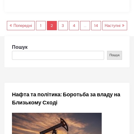
Н
Попередні
1
2
3
4
…
14
Наступні
а
Пошук
в
Пошук
і
г
а
Нафта та політика: Боротьба за владу на
Близькому Сході
ц
і