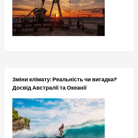
я
з
а
п
и
с
Зміни клімату: Реальність чи вигадка?
і
Досвід Австралії та Океанії
в