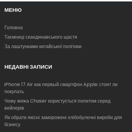
МЕНЮ
Головна
Таємниці скандинавського щастя
За лаштунками китайської політики
НЕДАВНІ ЗАПИСИ
iPhone 17 Air как первый смартфон Apple: стоит ли
покупать
Чому жижа Chaser користується попитом серед
вейперів
Як обрати якісні заморожені хлібобулочні вироби для
бізнесу