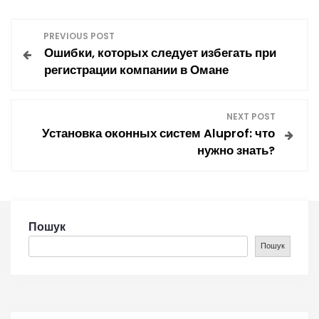
Н
PREVIOUS POST
Ошибки, которых следует избегать при
а
регистрации компании в Омане
в
NEXT POST
і
Установка оконных систем Aluprof: что
нужно знать?
г
а
ц
Пошук
Пошук
і
я