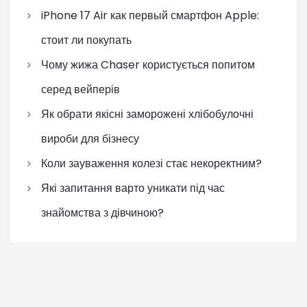
iPhone 17 Air как первый смартфон Apple:
стоит ли покупать
Чому жижа Chaser користується попитом
серед вейперів
Як обрати якісні заморожені хлібобулочні
вироби для бізнесу
Коли зауваження колезі стає некоректним?
Які запитання варто уникати під час
знайомства з дівчиною?