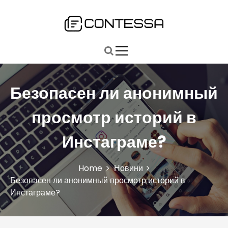
S
k
i
Быстро, точно, главное: ваш путь к ключевым новостям
Contessa
p
t
o
c
o
Безопасен ли анонимный
n
t
просмотр историй в
e
n
Инстаграме?
t
Home
Новини
Безопасен ли анонимный просмотр историй в
Инстаграме?