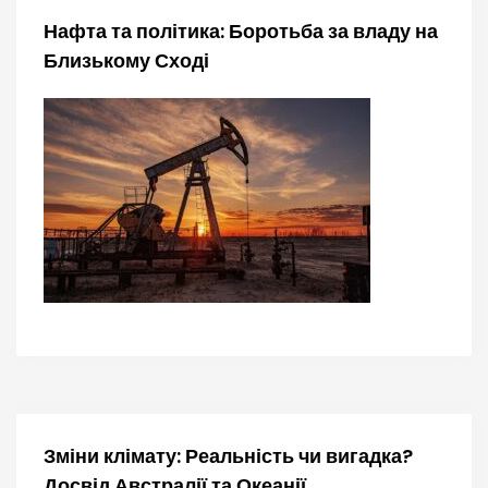
з
Нафта та політика: Боротьба за владу на
а
Близькому Сході
п
и
с
і
в
Зміни клімату: Реальність чи вигадка?
Досвід Австралії та Океанії