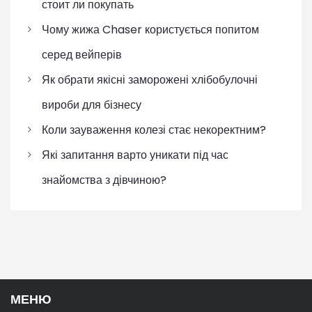
стоит ли покупать
Чому жижа Chaser користується попитом
серед вейперів
Як обрати якісні заморожені хлібобулочні
вироби для бізнесу
Коли зауваження колезі стає некоректним?
Які запитання варто уникати під час
знайомства з дівчиною?
МЕНЮ