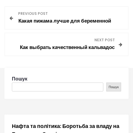
Н
PREVIOUS POST
Какая пижама лучше для беременной
а
в
NEXT POST
Как выбрать качественный кальвадос
і
г
а
Пошук
Пошук
ц
і
я
Нафта та політика: Боротьба за владу на
з