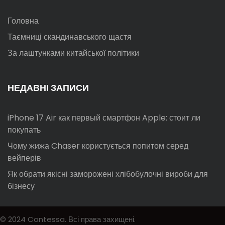
Головна
Таємниці скандинавського щастя
За лаштунками китайської політики
НЕДАВНІ ЗАПИСИ
iPhone 17 Air как первый смартфон Apple: стоит ли
покупать
Чому жижа Chaser користується попитом серед
вейперів
Як обрати якісні заморожені хлібобулочні вироби для
бізнесу
© 2024 Contessa. Всі права захищені.