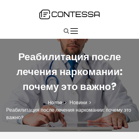
S
k
i
Быстро, точно, главное: ваш путь к ключевым новостям
Contessa
p
t
o
c
o
Реабилитация после
n
t
лечения наркомании:
e
n
почему это важно?
t
Home
Новини
Реабилитация после лечения наркомании: почему это
важно?