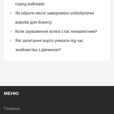
серед вейперів
Як обрати якісні заморожені хлібобулочні
вироби для бізнесу
Коли зауваження колезі стає некоректним?
Які запитання варто уникати під час
знайомства з дівчиною?
МЕНЮ
Головна