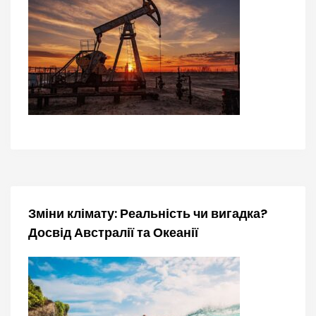
п
и
с
і
в
Зміни клімату: Реальність чи вигадка?
Досвід Австралії та Океанії