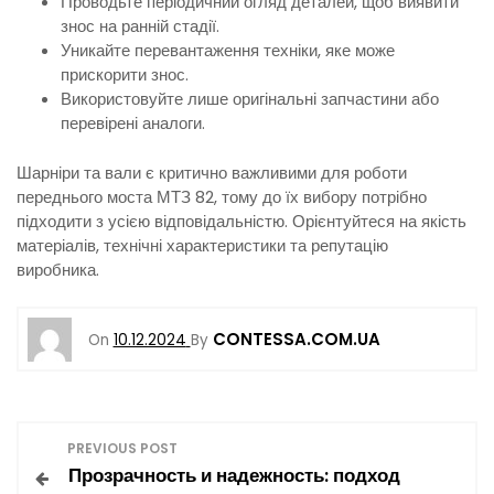
Проводьте періодичний огляд деталей, щоб виявити
знос на ранній стадії.
Уникайте перевантаження техніки, яке може
прискорити знос.
Використовуйте лише оригінальні запчастини або
перевірені аналоги.
Шарніри та вали є критично важливими для роботи
переднього моста МТЗ 82, тому до їх вибору потрібно
підходити з усією відповідальністю. Орієнтуйтеся на якість
матеріалів, технічні характеристики та репутацію
виробника.
CONTESSA.COM.UA
On
10.12.2024
By
Н
PREVIOUS POST
Прозрачность и надежность: подход