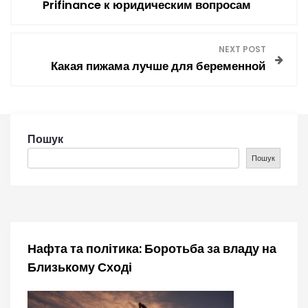
а
Prifinance к юридическим вопросам
в
NEXT POST
і
Какая пижама лучше для беременной
г
а
Пошук
ц
Пошук
і
я
з
Нафта та політика: Боротьба за владу на
Близькому Сході
а