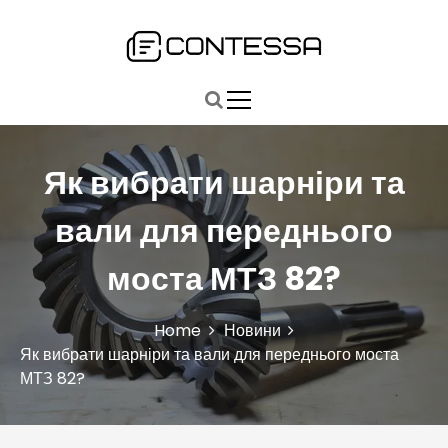
S
k
i
Быстро, точно, главное: ваш путь к ключевым новостям
Contessa
p
t
o
c
o
Як вибрати шарніри та
n
t
вали для переднього
e
n
моста МТЗ 82?
t
Home
Новини
Як вибрати шарніри та вали для переднього моста
МТЗ 82?